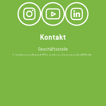
Kontakt
Geschäftsstelle
Landesverband für naturwissenschaftlich-
technische Jugendbildung Baden-Württemberg e. V.
c/o experimenta gGmbH
Experimenta-Platz
74072 Heilbronn
info@natec-bw.de
www.natec-bw.de