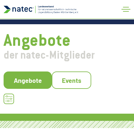
Verband
#natecDigilog
Aktuelles
Kontakt
Angebote
der natec-Mitglieder
Angebote
Events