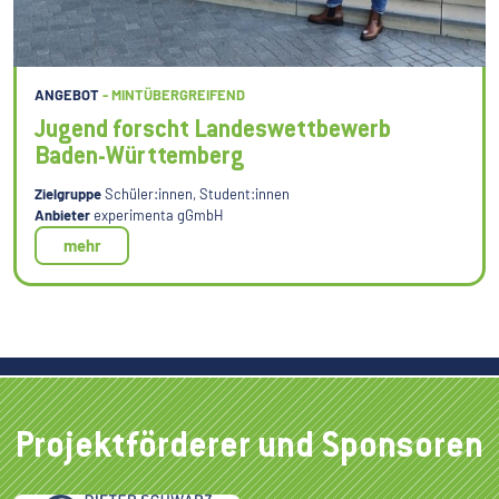
ANGEBOT
- MINTÜBERGREIFEND
Jugend forscht Landeswettbewerb
Baden-Württemberg
Zielgruppe
Schüler:innen, Student:innen
Anbieter
experimenta gGmbH
mehr
Projektförderer und Sponsoren