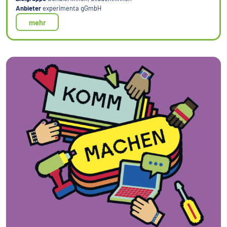
Anbieter
experimenta gGmbH
mehr