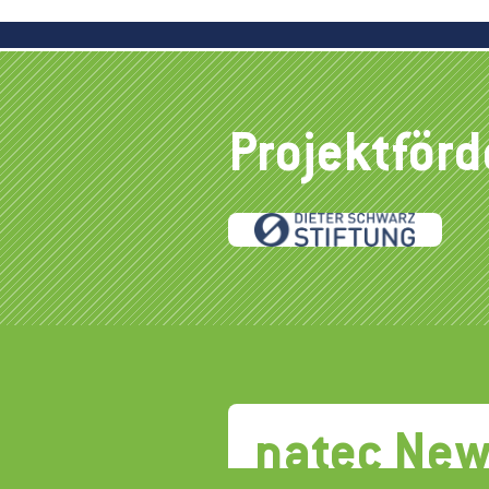
Projektför
natec New