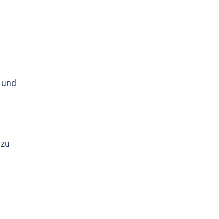
 und
 zu