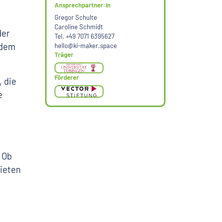
Ansprechpartner:in
Gregor Schulte
Caroline Schmidt
der
Tel. +49 7071 6395627
 dem
hello@ki-maker.space
Träger
Förderer
, die
e
 Ob
ieten