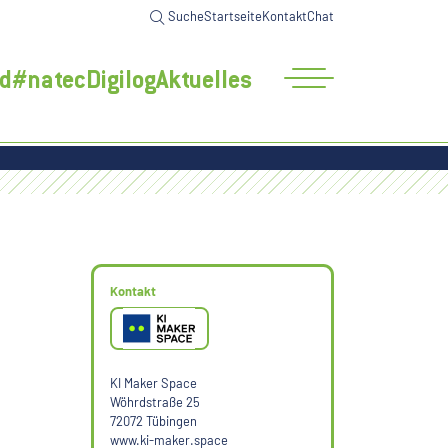
ktuelles
Suche
Startseite
Kontakt
Chat
d
#natecDigilog
Aktuelles
Kontakt
KI Maker Space
Wöhrdstraße 25
72072 Tübingen
www.ki-maker.space