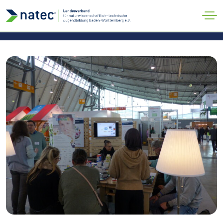
Verband
#natecDigilog
Aktuelles
Kontakt